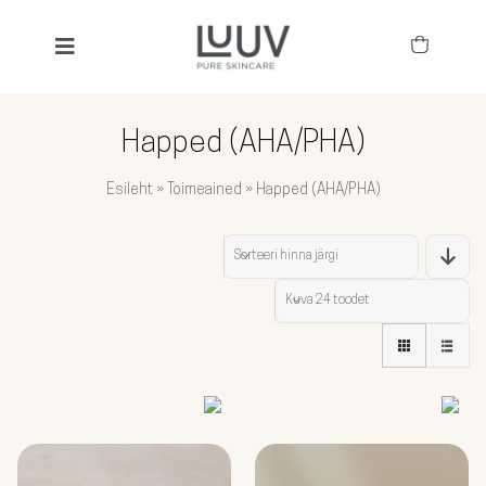
Skip
to
Toggle
content
Navigation
SEARCH
FOR:
Happed (AHA/PHA)
KÕIK TOOTED
Esileht
»
Toimeained
»
Happed (AHA/PHA)
BESTSELLERID
Sorteeri
hinna järgi
TOIMEAINED
Kuva
24 toodet
NÄGU
KEHA JA JUUKSED
LAPSED