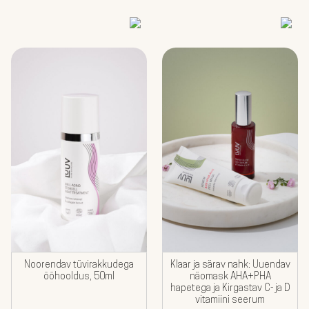
Noorendav tüvirakkudega
Klaar ja särav nahk: Uuendav
ööhooldus, 50ml
näomask AHA+PHA
hapetega ja Kirgastav C- ja D
vitamiini seerum