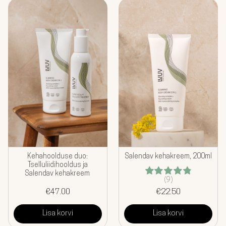
KOMBOD
AKSESSUAARID
KINGITUSED
TEHASEMÜÜK
BLOGI
MEIST
Kehahoolduse duo:
Salendav kehakreem, 200ml
MINU KONTO
EST
Tselluliidihooldus ja
Salendav kehakreem
(9)
Hinnanguga
€
47.00
€
4.89
22.50
/ 5
Lisa korvi
Lisa korvi