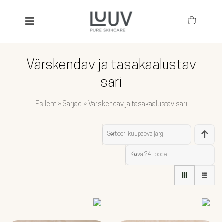
Skip
to
Toggle
content
Navigation
SEARCH
FOR:
Värskendav ja tasakaalustav
KÕIK TOOTED
sari
BESTSELLERID
Esileht
»
Sarjad
»
Värskendav ja tasakaalustav sari
TOIMEAINED
Sorteeri
kuupäeva järgi
NÄGU
Kuva
24 toodet
KEHA JA JUUKSED
LAPSED