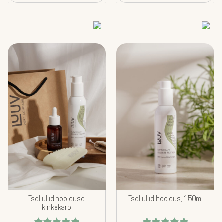
Tselluliidihoolduse
Tselluliidihooldus, 150ml
kinkekarp