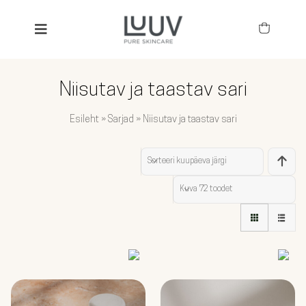
Skip
to
Toggle
content
Navigation
SEARCH
FOR:
Niisutav ja taastav sari
KÕIK TOOTED
Esileht
»
Sarjad
»
Niisutav ja taastav sari
BESTSELLERID
Sorteeri
kuupäeva järgi
TOIMEAINED
Kuva
72 toodet
NÄGU
KEHA JA JUUKSED
LAPSED