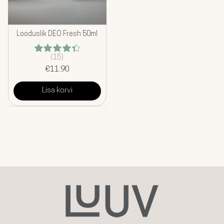
Looduslik DEO Fresh 50ml
(15)
Hinnanguga
4.44
€
11.90
/ 5
Lisa korvi