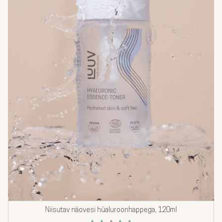
Niisutav näovesi hüaluroonhappega, 120ml