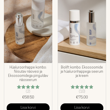
KOMBOD
AKSESSUAARID
KINGITUSED
TEHASEMÜÜK
BLOGI
MEIST
Hüaluroonhappe kombo:
Biolift kombo: Eksosoomide
Niisutav näovesi ja
ja hüaluronhappega seerum
Eksosoomidega pinguldav
ja kreem
MINU KONTO
EST
näoseerum
(2)
(10)
Hinnanguga
Hinnanguga
€
5.00
58.50
/ 5
€
5.00
75.00
/ 5
Lisa korvi
Lisa korvi