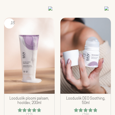
15
Looduslik ploomi palsam,
Looduslik DEO Soothing,
hooldav, 200ml
50ml