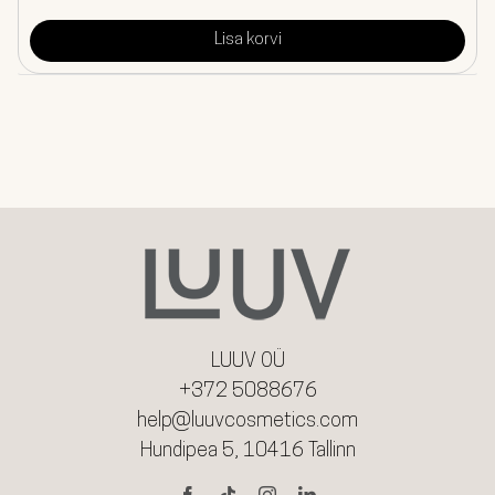
Lisa korvi
LUUV OÜ
+372 5088676
help@luuvcosmetics.com
Hundipea 5, 10416 Tallinn