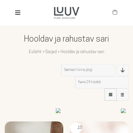
Skip
to
Toggle
content
Navigation
SEARCH
FOR:
Hooldav ja rahustav sari
KÕIK TOOTED
Esileht
»
Sarjad
»
Hooldav ja rahustav sari
BESTSELLERID
Sorteeri
hinna järgi
TOIMEAINED
Kuva
24 toodet
NÄGU
KEHA JA JUUKSED
LAPSED
15