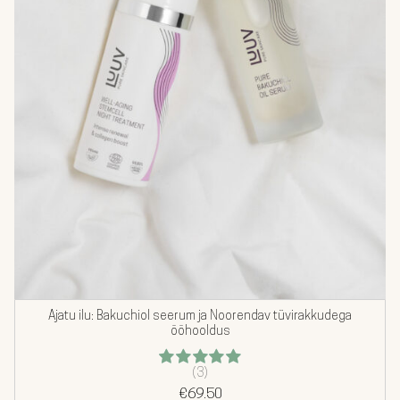
Ajatu ilu: Bakuchiol seerum ja Noorendav tüvirakkudega
ööhooldus
(3)
Hinnanguga
€
5.00
69.50
/ 5