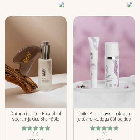
Õhtune ilurutiin: Bakuchiol
Ööilu: Pinguldav silmakreem
seerum ja Gua Sha näole
ja tüvirakkudega ööhooldus
(5)
(7)
Hinnanguga
Hinnanguga