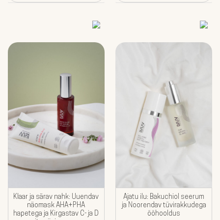
Klaar ja särav nahk: Uuendav
Ajatu ilu: Bakuchiol seerum
näomask AHA+PHA
ja Noorendav tüvirakkudega
hapetega ja Kirgastav C- ja D
ööhooldus