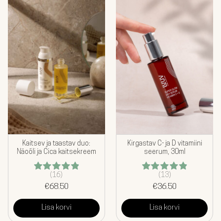
Kaitsev ja taastav duo:
Kirgastav C- ja D vitamiini
Näoõli ja Cica kaitsekreem
seerum, 30ml
(16)
(13)
Hinnanguga
Hinnanguga
€
4.94
68.50
/ 5
€
4.92
36.50
/ 5
Lisa korvi
Lisa korvi