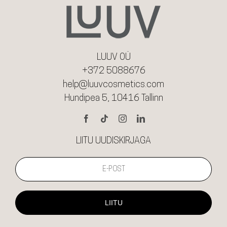
LUUV OÜ
+372 5088676
help@luuvcosmetics.com
Hundipea 5, 10416 Tallinn
LIITU UUDISKIRJAGA
LIITU