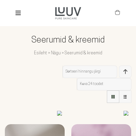
Skip
to
Toggle
content
Navigation
SEARCH
FOR:
Seerumid & kreemid
KÕIK TOOTED
Esileht
»
Nägu
»
Seerumid & kreemid
BESTSELLERID
Sorteeri
hinnangu järgi
TOIMEAINED
Kuva
24 toodet
NÄGU
KEHA JA JUUKSED
LAPSED