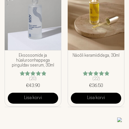
Eksosoomide ja
Näoõli keramiididega, 30ml
hüaluroonhappega
pinguldav seerum, 30ml
(20)
(22)
Hinnanguga
Hinnanguga
€
4.95
43.90
/ 5
€
4.95
36.50
/ 5
Lisa korvi
Lisa korvi