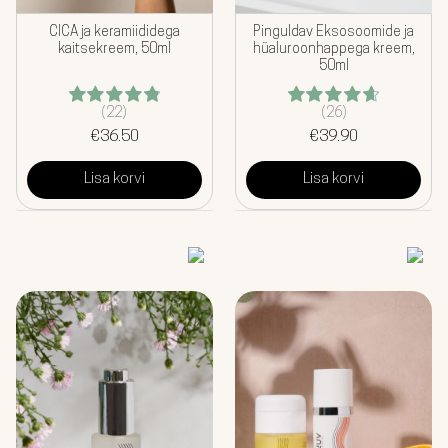
CICA ja keramiididega
Pinguldav Eksosoomide ja
kaitsekreem, 50ml
hüaluroonhappega kreem,
50ml
(22)
(26)
Hinnanguga
Hinnanguga
€
4.86
36.50
/ 5
4.73
€
39.90
/ 5
Lisa korvi
Lisa korvi