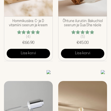
Hommikusära: C- ja D
Õhtune ilurutiin: Bakuchiol
vitamiini seerum ja kreem
seerum ja Gua Sha näole
(4)
(5)
Hinnanguga
Hinnanguga
€
5.00
66.90
/ 5
€
5.00
45.00
/ 5
Lisa korvi
Lisa korvi