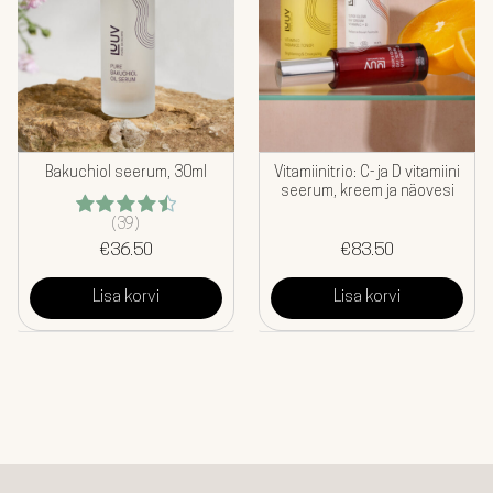
Bakuchiol seerum, 30ml
Vitamiinitrio: C- ja D vitamiini
seerum, kreem ja näovesi
(39)
Hinnanguga
4.56
€
36.50
/ 5
€
83.50
Lisa korvi
Lisa korvi