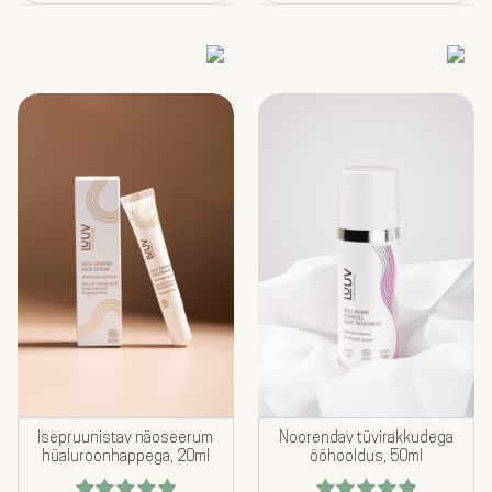
Isepruunistav näoseerum
Noorendav tüvirakkudega
hüaluroonhappega, 20ml
ööhooldus, 50ml