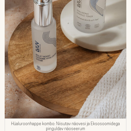
Hüaluroonhappe kombo: Niisutav näovesi ja Eksosoomidega
pinguldav näoseerum