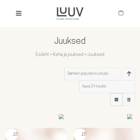
Skip
to
Toggle
content
Navigation
SEARCH
FOR:
Juuksed
KÕIK TOOTED
Esileht
»
Keha ja juuksed
»
Juuksed
BESTSELLERID
Sorteeri
populaarsuse järgi
TOIMEAINED
Kuva
24 toodet
NÄGU
KEHA JA JUUKSED
LAPSED
15
15