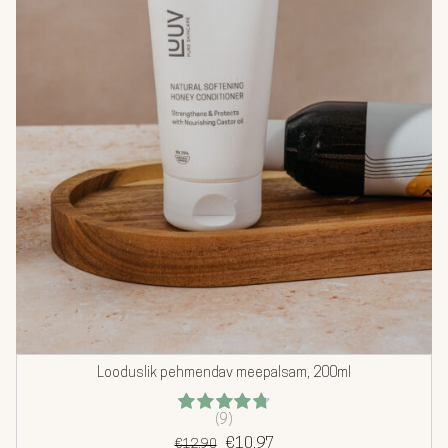
Looduslik pehmendav meepalsam, 200ml
(9)
Hinnanguga
Algne
Praegune
4.78
€
/ 5
10.97
€
12.90