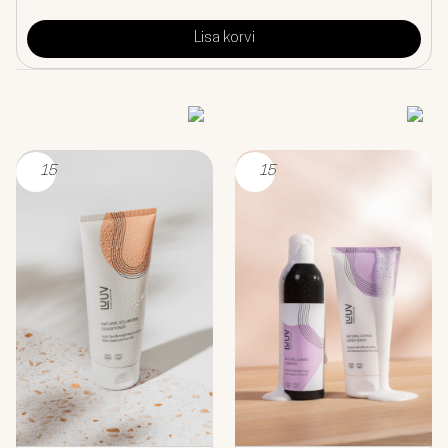
hind
hind
oli:
on:
Lisa korvi
€12.90.
€10.97.
15
15