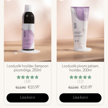
KOMBOD
AKSESSUAARID
KINGITUSED
TEHASEMÜÜK
BLOGI
MEIST
Looduslik hooldav šampoon
Looduslik ploomi palsam,
ploomiõliga, 250ml
hooldav, 200ml
MINU KONTO
EST
(18)
(12)
Hinnanguga
Hinnanguga
Algne
Praegune
Algne
Praegune
4.78
€
/ 5
10.97
4.83
€
/ 5
10.97
€
12.90
€
12.90
hind
hind
hind
hind
oli:
on:
oli:
on:
Lisa korvi
Lisa korvi
€12.90.
€10.97.
€12.90.
€10.97.