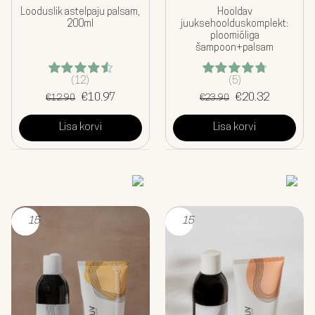
Looduslik astelpaju palsam,
Hooldav
200ml
juuksehoolduskomplekt:
ploomiõliga
šampoon+palsam
(12)
(5)
Hinnanguga
Hinnanguga
Algne
Praegune
Algne
Praegune
4.58
€
/ 5
10.97
4.80
€
/ 5
20.32
€
12.90
€
23.90
hind
hind
hind
hind
oli:
on:
oli:
on:
Lisa korvi
Lisa korvi
€12.90.
€10.97.
€23.90.
€20.32.
15
15