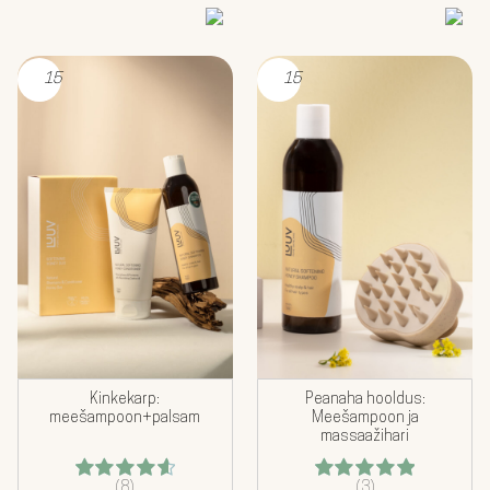
15
15
Kinkekarp:
Peanaha hooldus:
meešampoon+palsam
Meešampoon ja
massaažihari
(8)
(3)