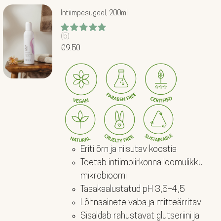
Intiimpesugeel, 200ml
(5)
Hinnanguga
5.00
€
9.50
/ 5
Eriti õrn ja niisutav koostis
Toetab intiimpiirkonna loomulikku
mikrobioomi
Tasakaalustatud pH 3,5–4,5
Lõhnaainete vaba ja mitteärritav
Sisaldab rahustavat glütseriini ja