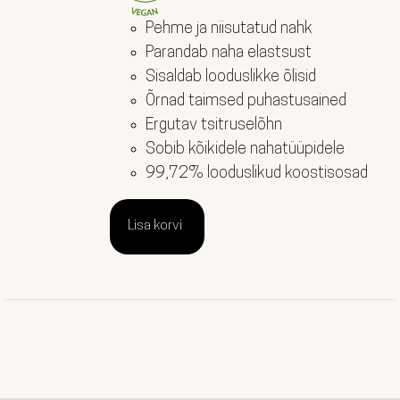
Pehme ja niisutatud nahk
Parandab naha elastsust
Sisaldab looduslikke õlisid
Õrnad taimsed puhastusained
Ergutav tsitruselõhn
Sobib kõikidele nahatüüpidele
99,72% looduslikud koostisosad
Lisa korvi