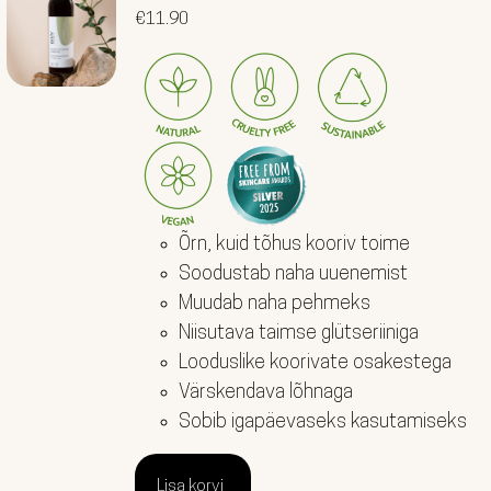
Hinnanguga
4.64
€
11.90
/ 5
Õrn, kuid tõhus kooriv toime
Soodustab naha uuenemist
Muudab naha pehmeks
Niisutava taimse glütseriiniga
Looduslike koorivate osakestega
Värskendava lõhnaga
Sobib igapäevaseks kasutamiseks
Lisa korvi