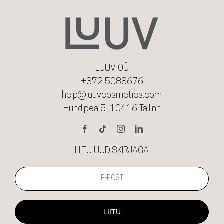
LUUV OÜ
+372 5088676
help@luuvcosmetics.com
Hundipea 5, 10416 Tallinn
LIITU UUDISKIRJAGA
LIITU