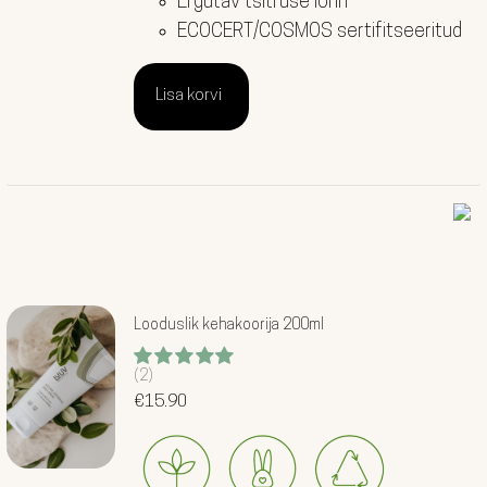
Ergutav tsitruse lõhn
ECOCERT/COSMOS sertifitseeritud
Lisa korvi
Looduslik kehakoorija 200ml
(2)
Hinnanguga
5.00
€
15.90
/ 5