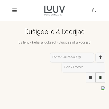
Skip
to
Toggle
content
Navigation
SEARCH
FOR:
Dušigeelid & koorijad
KÕIK TOOTED
Esileht
»
Keha ja juuksed
»
Dušigeelid & koorijad
BESTSELLERID
Sorteeri
kuupäeva järgi
TOIMEAINED
Kuva
24 toodet
NÄGU
KEHA JA JUUKSED
LAPSED