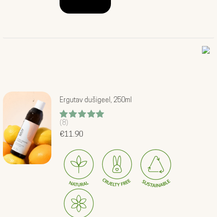
Ergutav dušigeel, 250ml
(8)
Hinnanguga
5.00
€
11.90
/ 5