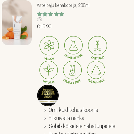
KOMBOD
Astelpaju kehakoorija, 200ml
AKSESSUAARID
(5)
Hinnanguga
5.00
€
15.90
/ 5
KINGITUSED
TEHASEMÜÜK
BLOGI
MEIST
MINU KONTO
EST
Õrn, kuid tõhus koorija
Ei kuivata nahka
Sobib kõikidele nahatüüpidele