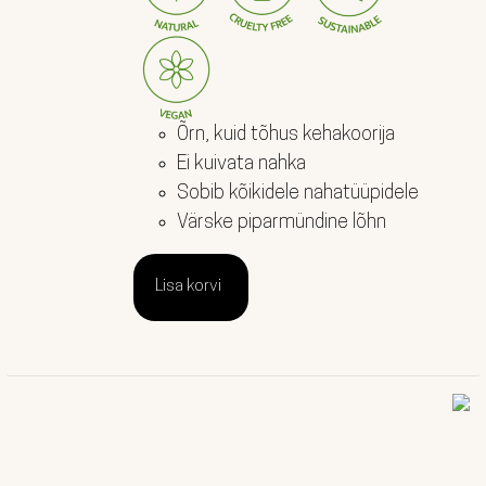
Õrn, kuid tõhus kehakoorija
Ei kuivata nahka
Sobib kõikidele nahatüüpidele
Värske piparmündine lõhn
Lisa korvi