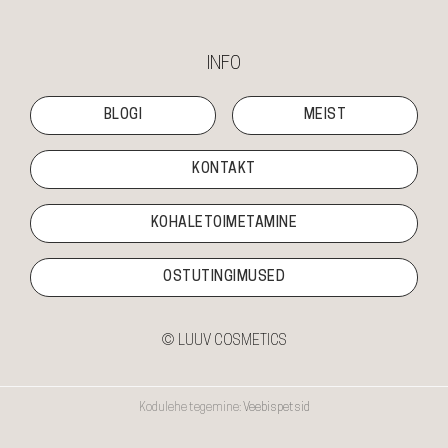
INFO
BLOGI
MEIST
KONTAKT
KOHALETOIMETAMINE
OSTUTINGIMUSED
© LUUV COSMETICS
Kodulehe tegemine:
Veebispetsid