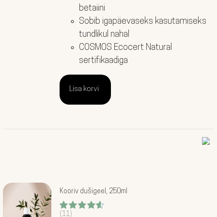
betaiini
Sobib igapäevaseks kasutamiseks
tundlikul nahal
COSMOS Ecocert Natural
sertifikaadiga
Lisa korvi
Kooriv dušigeel, 250ml
(11)