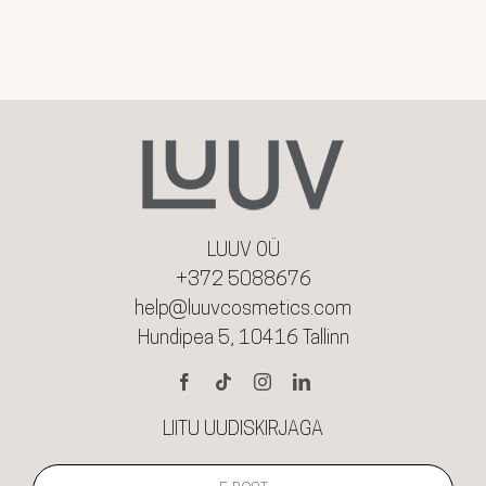
mitu
varianti.
Valikuid
saab
teha
tootelehel.
LUUV OÜ
+372 5088676
help@luuvcosmetics.com
Hundipea 5, 10416 Tallinn
LIITU UUDISKIRJAGA